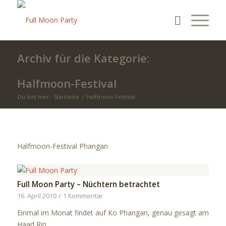
Archiv für die Kategorie:
Halfmoon-Festival
Du bist hier:
Startseite
/
Halfmoon-Festival
Halfmoon-Festival Phangan
Full Moon Party – Nüchtern betrachtet
16. April 2010
/
1 Kommentar
Einmal im Monat findet auf Ko Phangan, genau gesagt am
Haad Rin…