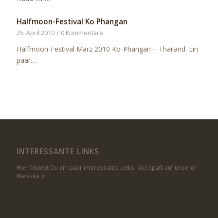
Halfmoon-Festival Ko Phangan
25. April 2010
/
0 Kommentare
Halfmoon-Festival März 2010 Ko-Phangan – Thailand. Ein
paar…
INTERESSANTE LINKS
Hier findest Du ein paar interessante Links! Viel Spaß auf unserer
Website :)