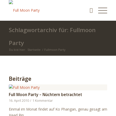
Schlagwortarchiv für: Fullmoon
Party
Du bist hier:
Startseite
/
Fullmoon Party
Beiträge
Full Moon Party – Nüchtern betrachtet
16. April 2010
/
1 Kommentar
Einmal im Monat findet auf Ko Phangan, genau gesagt am
Haad Rin…