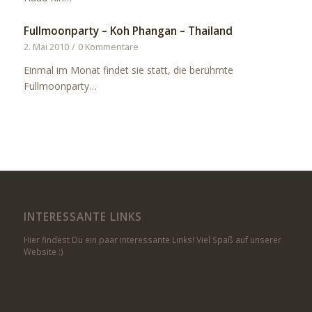
Fullmoonparty – Koh Phangan – Thailand
2. Mai 2010
/
0 Kommentare
Einmal im Monat findet sie statt, die berühmte
Fullmoonparty…
INTERESSANTE LINKS
Hier findest Du ein paar interessante Links! Viel Spaß auf unserer
Website :)