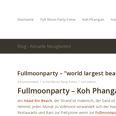
Startseite
Full Moon Party Fotos
Koh Phangan
Ha
Blog - Aktuelle Neuigkeiten
Fullmoonparty – “world largest bea
/
/
0 Kommentare
in
Full Moon Party Fotos
von
admin
Fullmoonparty – Koh Phang
am
Haad Rin Beach
, der Strand ist malerisch, der Sand 
Himmel. Jeden Monat zu Vollmond verwandelt sich der Haa
Restaurants und Bars zur Partyzone wenn zur
Fullmoonpa