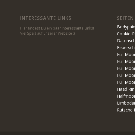
INTERESSANTE LINKS
SEITEN
Bodypain
Hier findest Du ein paar interessante Links!
Viel Spaß auf unserer Website :)
Cookie-Ri
Datensc
Feuersch
Full Moo
Full Moo
Full Moo
Full Moo
Full Moo
Haad Rin
Halfmoon
Limboda
Rutsche 