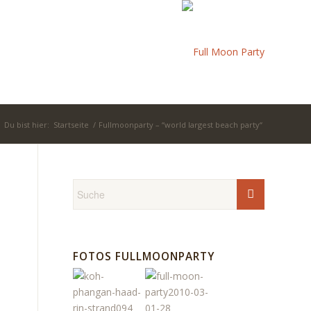
Du bist hier:
Startseite
/
Fullmoonparty – “world largest beach party“
FOTOS FULLMOONPARTY