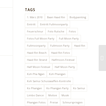
TAGS
1. März 2010
Baan Haad Rin
Bodypainting
Eintritt
Eintritt Fullmoonparty
Feuerschnur
Foto Rutsche
Fotos
Fotos Full Moon Party
Full Moon Party
Fullmoonparty
Fullmoon Party
Haad Rin
Haad Rin Beach
Haad Rin Fotos
Haad Rin Strand
Halfmoon-Festival
Half Moon Festival
Half Moon Party
Koh Pha Ngan
Koh Phangan
Koh Samui Schusswaffen-Kontrolle
Ko Phangan
Ko Phangan Party
Ko Samui
Limbo Dance
Motive
Musik
Phangan Fotos
Preise
Schnurspringen